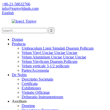
+86-21-58632766
info@topjoyblinds.com
English
Domus
Producta
Umbraculum Ligni Simulati Duarum Pollicum
Velum Vinyl Unciae Unciae Unciae
Velum Aluminium Unciae Unciae Unciae
Velum Vinylicum Duarum Pollicum
Velum verticale 3-1/2 pollicum
Partes/Accessoria
De Nobis
Descriptio Societatis
Certificata
Exhibitiones
Visitatio Officinae
Delineatio Instrumentorum
Auxilium
Deprime