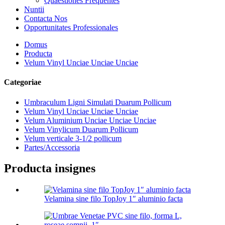
Quaestiones Frequentes
Nuntii
Contacta Nos
Opportunitates Professionales
Domus
Producta
Velum Vinyl Unciae Unciae Unciae
Categoriae
Umbraculum Ligni Simulati Duarum Pollicum
Velum Vinyl Unciae Unciae Unciae
Velum Aluminium Unciae Unciae Unciae
Velum Vinylicum Duarum Pollicum
Velum verticale 3-1/2 pollicum
Partes/Accessoria
Producta insignes
Velamina sine filo TopJoy 1″ aluminio facta