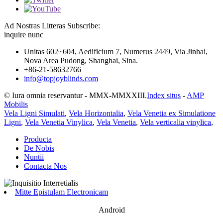
Ad Nostras Litteras Subscribe:
inquire nunc
Unitas 602~604, Aedificium 7, Numerus 2449, Via Jinhai,
Nova Area Pudong, Shanghai, Sina.
+86-21-58632766
info@topjoyblinds.com
© Iura omnia reservantur - MMX-MMXXIII.
Index situs
-
AMP
Mobilis
Vela Ligni Simulati
,
Vela Horizontalia
,
Vela Venetia ex Simulatione
Ligni
,
Vela Venetia Vinylica
,
Vela Venetia
,
Vela verticalia vinylica
,
Producta
De Nobis
Nuntii
Contacta Nos
Mitte Epistulam Electronicam
Android