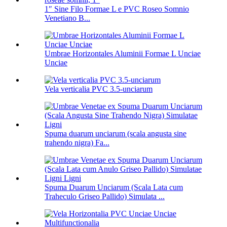
1″ Sine Filo Formae L e PVC Roseo Somnio
Venetiano B...
Umbrae Horizontales Aluminii Formae L Unciae
Unciae
Vela verticalia PVC 3.5-unciarum
Spuma duarum unciarum (scala angusta sine
trahendo nigra) Fa...
Spuma Duarum Unciarum (Scala Lata cum
Traheculo Griseo Pallido) Simulata ...